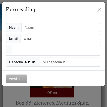
Foto reading
Naam
Email
Captcha
Versturen
Offline
Box 88: Zieneres, Medium Sjiàn