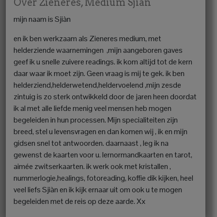
Over Zieneres, Medium Sjiàn
mijn naam is Sjiàn
en ik ben werkzaam als Zieneres medium, met
helderziende waarnemingen ,mijn aangeboren gaves
geef ik u snelle zuivere readings. ik kom altijd tot de kern
daar waar ik moet zijn. Geen vraag is mij te gek. ik ben
helderziend,helderwetend,heldervoelend ,mijn zesde
zintuig is zo sterk ontwikkeld door de jaren heen doordat
ik al met alle liefde menig veel mensen heb mogen
begeleiden in hun processen. Mijn specialiteiten zijn
breed, stel u levensvragen en dan komen wij , ik en mijn
gidsen snel tot antwoorden. daarnaast , leg ik na
gewenst de kaarten voor u. lernormandkaarten en tarot,
aimée zwitserkaarten. ik werk ook met kristallen ,
nummerlogie,healings, fotoreading, koffie dik kijken, heel
veel liefs Sjiàn en ik kijk ernaar uit om ook u te mogen
begeleiden met de reis op deze aarde. Xx