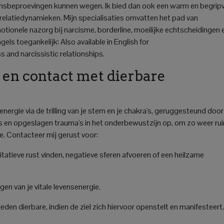
vensbeproevingen kunnen wegen. Ik bied dan ook een warm en begrip
relatiedynamieken. Mijn specialisaties omvatten het pad van
tionele nazorg bij narcisme, borderline, moeilijke echtscheidingen 
ngels toegankelijk:
Also available in English for
and narcissistic relationships.
 en contact met dierbare
energie via de trilling van je stem en je chakra's, geruggesteund door
s en opgeslagen trauma's in het onderbewustzijn op, om zo weer ru
. Contacteer mij gerust voor:
atieve rust vinden, negatieve sferen afvoeren of een heilzame
en van je vitale levensenergie.
en dierbare, indien de ziel zich hiervoor openstelt en manifesteert.