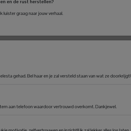
gen en de rust herstellen?
k luister graag naar jouw verhaal.
esta gehad. Bel haar en je zal versteld staan van wat ze doorkrijgt!
e stem aan telefoon waardoor vertrouwd overkomt. Dankjewel.
je motivatie, zelfvertrouwen en inzicht!! ik zal lekker alles los laten