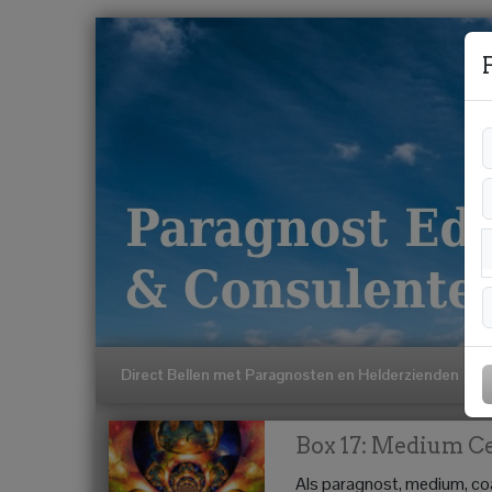
Direct Bellen met Paragnosten en Helderzienden
Box 17: Medium Ce
Als paragnost, medium, coa