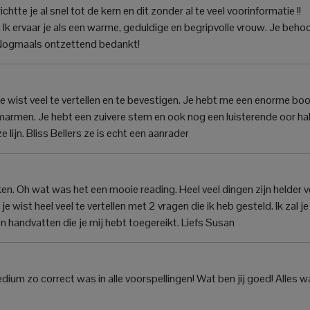
chtte je al snel tot de kern en dit zonder al te veel voorinformatie !!
Ik ervaar je als een warme, geduldige en begripvolle vrouw. Je beho
n! Nogmaals ontzettend bedankt!
e wist veel te vertellen en te bevestigen. Je hebt me een enorme bo
armen. Je hebt een zuivere stem en ook nog een luisterende oor ha
ijn. Bliss Bellers ze is echt een aanrader
 Oh wat was het een mooie reading. Heel veel dingen zijn helder 
wist heel veel te vertellen met 2 vragen die ik heb gesteld. Ik zal je
n handvatten die je mij hebt toegereikt. Liefs Susan
m zo correct was in alle voorspellingen! Wat ben jij goed! Alles wat