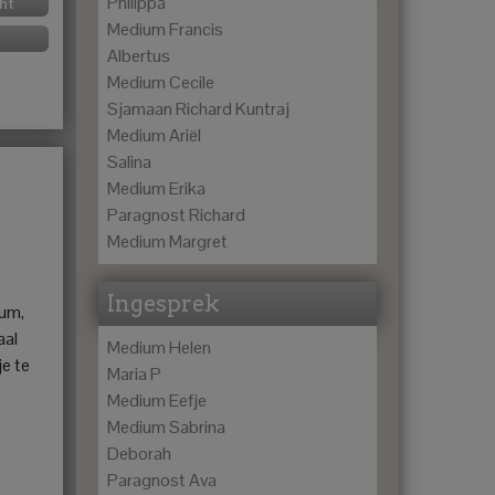
Philippa
ht
Medium Francis
Albertus
Medium Cecile
Sjamaan Richard Kuntraj
Medium Ariël
Salina
Medium Erika
Paragnost Richard
Medium Margret
Ingesprek
ium,
aal
Medium Helen
je te
Maria P
Medium Eefje
Medium Sabrina
Deborah
Paragnost Ava