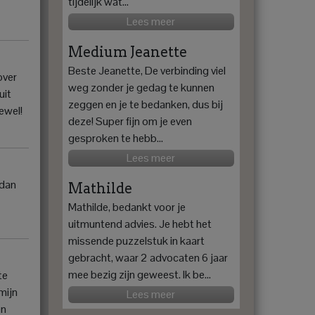
tijdelijk wat...
Lees meer
Medium Jeanette
Beste Jeanette, De verbinding viel
over
weg zonder je gedag te kunnen
uit
zeggen en je te bedanken, dus bij
ewel!
deze! Super fijn om je even
gesproken te hebb...
Lees meer
 dan
Mathilde
Mathilde, bedankt voor je
uitmuntend advies. Je hebt het
missende puzzelstuk in kaart
gebracht, waar 2 advocaten 6 jaar
mee bezig zijn geweest. Ik be...
te
mijn
Lees meer
en