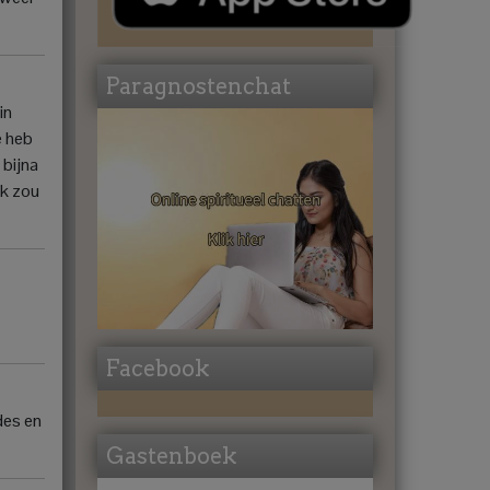
Paragnostenchat
in
e heb
 bijna
ik zou
Facebook
des en
Gastenboek