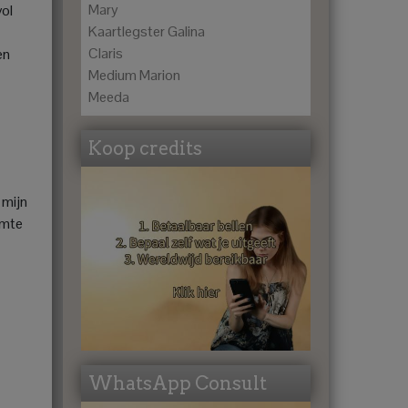
Mary
vol
Kaartlegster Galina
Claris
en
Medium Marion
Meeda
Koop credits
 mijn
imte
WhatsApp Consult