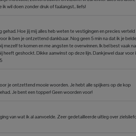
 ik wil doen zonder druk of faalangst.. liefs!
gehad. Hoe jij mij alles heb weten te vestigingen en precies verteld 
 voor ik ben je ontzettend dankbaar. Nog geen 5 min na dat ik je beld
ij mezelf te komen en me angsten te overwinnen. Ik bel best vaak na
ij heeft geshockt. Dikke aanwinst op deze lijn. Dankjewel daar voor 
05
or je ontzettend mooie woorden. Je hebt alle spijkers op de kop
 gehad. Je bent een topper! Geen woorden voor!
 van wat ik al aanvoelde. Zeer gedetailleerde uitleg over zielslief