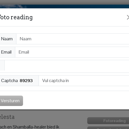
Foto reading
Naam
Email
Captcha
Chatten
Appen
Mailen
Credits kopen
Gastenboek
Versturen
lesta
Fotoreading
ch en Shamballa-healer bied ik