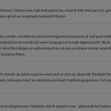
adviezen. Helaas was mijn beltegoed op, maar ik heb veel aan ons ge
ieve groet en nogmaals bedankt! Marjon
rouw zonder oordelen en juist inzichtgevend waardoor je zelf gaat na
, empatisch en voel ik mij weer terug gezet in mijn eigen kracht. Als ik
igen tekortkomingen en verbeterpunten op een positieve manier waard
fs Susanne Maes.
eft steeds de juiste raad en weet wat er zich op afspeelt. Bedankt lie
delen. Iedereen moet je minstens een keert hebben gesproken.Tot snel
den is uitgekomen ! Ondanks dat ik skeptis was , gebeurde het inde