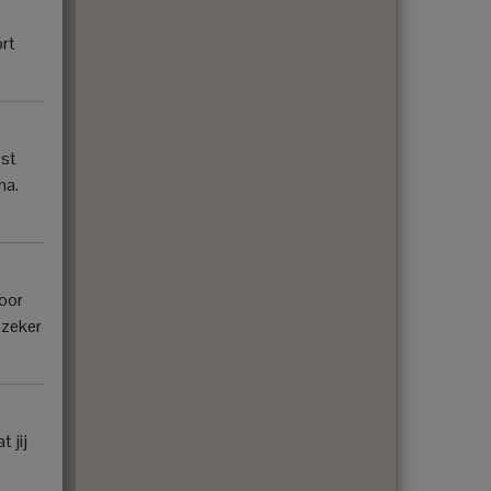
ort
ost
ha.
voor
 zeker
 jij