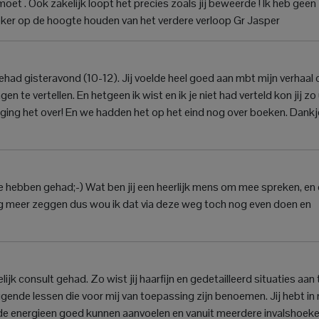
t . Ook zakelijk loopt het precies zoals jij beweerde ! Ik heb geen
 zeker op de hoogte houden van het verdere verloop Gr Jasper
ad gisteravond (10-12). Jij voelde heel goed aan mbt mijn verhaal 
gen te vertellen. En hetgeen ik wist en ik je niet had verteld kon jij zo 
ar ging het over! En we hadden het op het eind nog over boeken. Dankj
te hebben gehad;-) Wat ben jij een heerlijk mens om mee spreken, en
dag meer zeggen dus wou ik dat via deze weg toch nog even doen en
lijk consult gehad. Zo wist jij haarfijn en gedetailleerd situaties aan 
iggende lessen die voor mij van toepassing zijn benoemen. Jij hebt in 
nde energieen goed kunnen aanvoelen en vanuit meerdere invalshoek