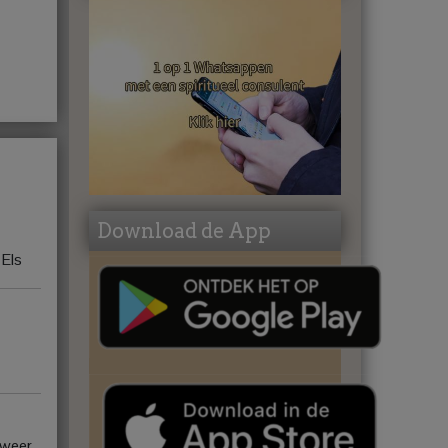
Download de App
 Els
, weer