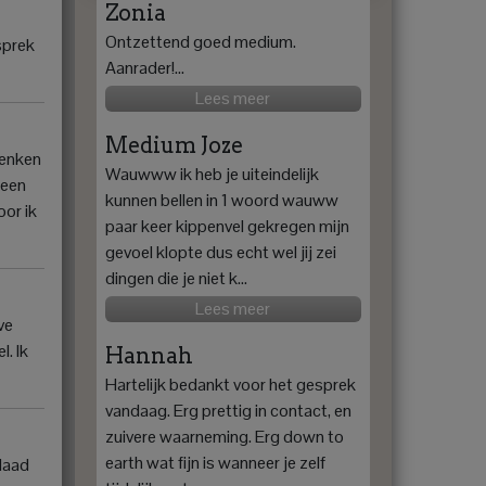
Zonia
Ontzettend goed medium.
sprek
Aanrader!...
Lees meer
Medium Joze
denken
Wauwww ik heb je uiteindelijk
 een
kunnen bellen in 1 woord wauww
oor ik
paar keer kippenvel gekregen mijn
gevoel klopte dus echt wel jij zei
dingen die je niet k...
Lees meer
ve
. Ik
Hannah
Hartelijk bedankt voor het gesprek
vandaag. Erg prettig in contact, en
zuivere waarneming. Erg down to
earth wat fijn is wanneer je zelf
rdaad