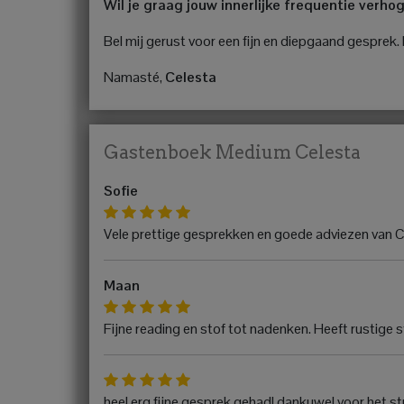
Wil je graag jouw innerlijke frequentie verho
Bel mij gerust voor een fijn en diepgaand gesprek. I
Namasté,
Celesta
Gastenboek Medium Celesta
Sofie
Vele prettige gesprekken en goede adviezen van Cel
Maan
Fijne reading en stof tot nadenken. Heeft rustig
heel erg fijne gesprek gehad! dankuwel voor het stuk