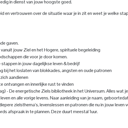
edig in dienst van jouw hoogste goed.
id en vertrouwen over de situatie waar je in zit en weet je welke stap
nde gaven.
nuit jouw Ziel en het Hogere, spirituele begeleiding
odschappen die voor je door komen.
e stappen in jouw dagelijkse leven & bedrijf
g bij het loslaten van blokkades, angsten en oude patronen
j zich aandienen
 ontvangen en innerlijke rust te vinden
ag) - De energetische Ziels bibliotheek in het Universum. Alles wat je
 leven en alle vorige levens. Naar aanleiding van je naam, geboorted
 diepere zielsthema’s, levenslessen en patronen die nu in jouw leven v
rds afspraak in te plannen. Deze duurt meestal 1uur.