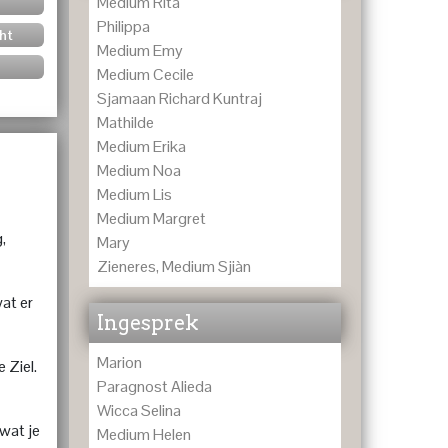
Medium Rita
Philippa
ht
Medium Emy
Medium Cecile
Sjamaan Richard Kuntraj
Mathilde
Medium Erika
Medium Noa
Medium Lis
Medium Margret
,
Mary
Zieneres, Medium Sjiàn
wat er
Ingesprek
Marion
 Ziel.
Paragnost Alieda
Wicca Selina
 wat je
Medium Helen