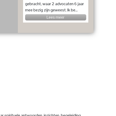
gebracht, waar 2 advocaten 6 jaar
mee bezig zijn geweest. Ik be...
Lees meer
r spirituele antwoorden, inzichten, begeleiding,