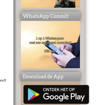
WhatsApp Consult
Download de App
geeft