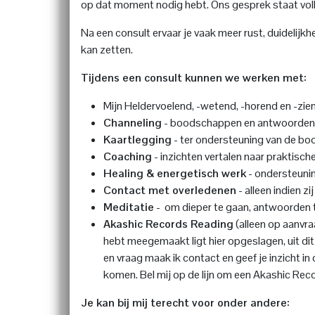
op dat moment nodig hebt. Ons gesprek staat voll
Na een consult ervaar je vaak meer rust, duidelijkhe
kan zetten.
Tijdens een consult kunnen we werken met:
Mijn Heldervoelend, -wetend, -horend en -zie
Channeling
- boodschappen en antwoorden va
Kaartlegging
- ter ondersteuning van de bo
Coaching
- inzichten vertalen naar praktisch
Healing & energetisch werk
- ondersteunin
Contact met overledenen
- alleen indien zi
Meditatie
-
om dieper te gaan, antwoorden te
Akashic Records Reading
(alleen op aanvra
hebt meegemaakt ligt hier opgeslagen, uit dit
en vraag maak ik contact en geef je inzicht in
komen. Bel mij op de lijn om een Akashic Reco
Je kan bij mij terecht voor onder andere: