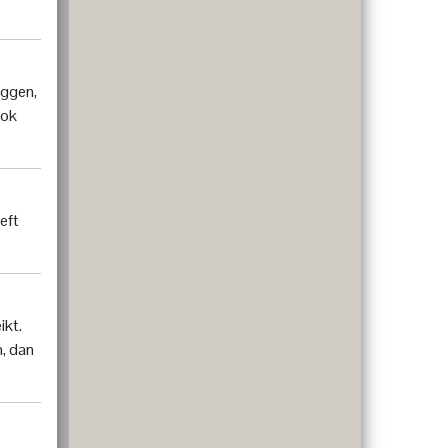
eggen,
ook
eft
ikt.
n, dan