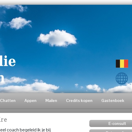
Chatten
Appen
Mailen
Credits kopen
Gastenboek
ire
E-consult
eel coach begeleid ik je bij