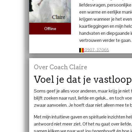
liefdesvragen, persoonlijk
een warme en eerlijke mani
krijgen wanneer je het even 
kaartleggingen en mijn hel
Offline
handvaten en diepgaande i
vertrouwen verder te gaan.
0907-37065
Over Coach Claire
Voel je dat je vastloopt
Soms geef je alles voor anderen, maar krijg je niet t
blijft zoeken naar rust, liefde en geluk… en toch v
zwaar aanvoelen. Je hoeft daar niet alleen mee te bl
Met mijn intuïtieve gaven en spirituele inzichten hel
antwoord niet meer ziet. Of het nu gaat over liefd
samen kijken we naar wat jou tegenhoudt én hoe j