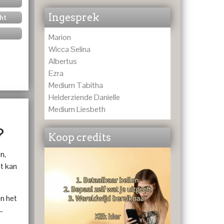
Ingesprek
ht
Marion
Wicca Selina
Albertus
Ezra
Medium Tabitha
Helderziende Danielle
Medium Liesbeth
?
Koop credits
n,
at kan
en het
—