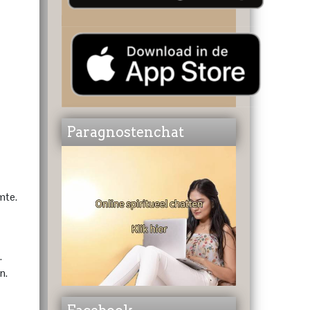
Paragnostenchat
mte.
.
n.