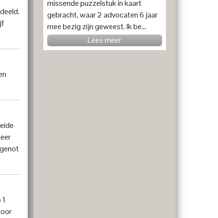
missende puzzelstuk in kaart
edeeld.
gebracht, waar 2 advocaten 6 jaar
jf
mee bezig zijn geweest. Ik be...
Lees meer
en
reide
zeer
 genot
 1
door