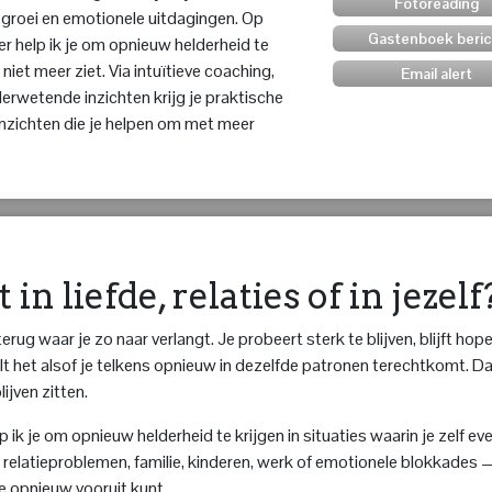
Fotoreading
e groei en emotionele uitdagingen. Op
Gastenboek beric
er help ik je om opnieuw helderheid te
niet meer ziet. Via intuïtieve coaching,
Email alert
derwetende inzichten krijg je praktische
nzichten die je helpen om met meer
 in liefde, relaties of in jezelf
erug waar je zo naar verlangt. Je probeert sterk te blijven, blijft hope
oelt het alsof je telkens opnieuw in dezelfde patronen terechtkomt. D
ijven zitten.
p ik je om opnieuw helderheid te krijgen in situaties waarin je zelf ev
e, relatieproblemen, familie, kinderen, werk of emotionele blokkades 
e opnieuw vooruit kunt.