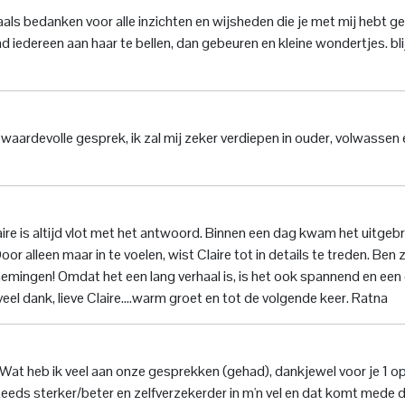
aals bedanken voor alle inzichten en wijsheden die je met mij hebt g
ad iedereen aan haar te bellen, dan gebeuren en kleine wondertjes. bli
 waardevolle gesprek, ik zal mij zeker verdiepen in ouder, volwassen 
ire is altijd vlot met het antwoord. Binnen een dag kwam het uitgeb
or alleen maar in te voelen, wist Claire tot in details te treden. Ben 
nemingen! Omdat het een lang verhaal is, is het ook spannend en een
veel dank, lieve Claire....warm groet en tot de volgende keer. Ratna
. Wat heb ik veel aan onze gesprekken (gehad), dankjewel voor je 1 op
teeds sterker/beter en zelfverzekerder in m'n vel en dat komt mede 